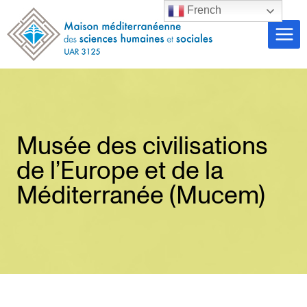
Aller
French
au
contenu
Musée des civilisations
de l’Europe et de la
Méditerranée (Mucem)