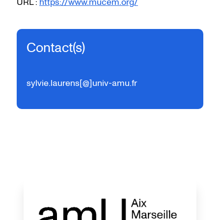
URL :
https://www.mucem.org/
Contact(s)
sylvie.laurens[@]univ-amu.fr