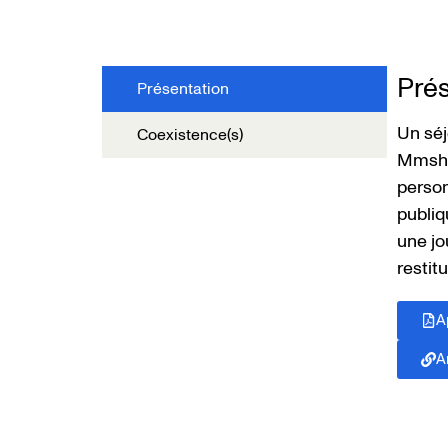
Prés
Présentation
Un séj
Coexistence(s)
Mmsh, 
person
publiq
une jo
restitu
A
A