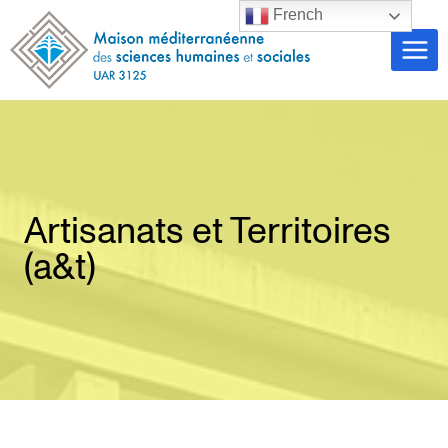
Aller
French
au
contenu
Artisanats et Territoires
(a&t)