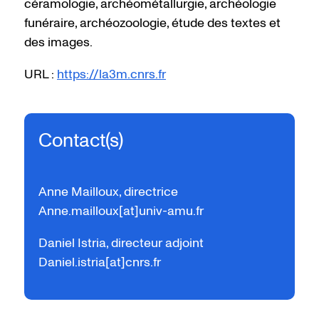
céramologie, archéométallurgie, archéologie
funéraire, archéozoologie, étude des textes et
des images.
URL :
https://la3m.cnrs.fr
Contact(s)
Anne Mailloux, directrice
Anne.mailloux[at]univ-amu.fr
Daniel Istria, directeur adjoint
Daniel.istria[at]cnrs.fr