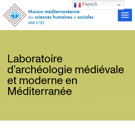
Aller
French
au
contenu
Laboratoire
d’archéologie médiévale
et moderne en
Méditerranée